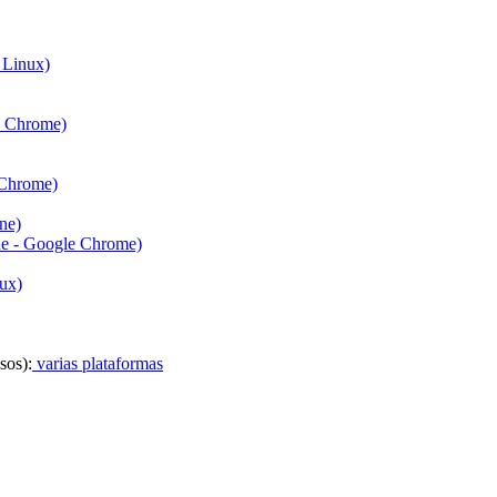
 Linux)
 Chrome​​)
hrome​​)
ne)
e - Google Chrome​​)
ux)
sos):
varias plataformas