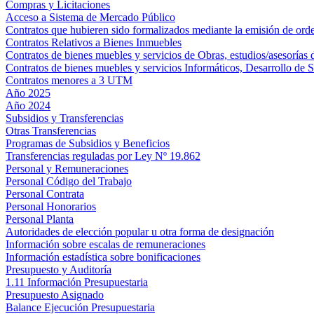
Compras y Licitaciones
Acceso a Sistema de Mercado Público
Contratos que hubieren sido formalizados mediante la emisión de or
Contratos Relativos a Bienes Inmuebles
Contratos de bienes muebles y servicios de Obras, estudios/asesorías
Contratos de bienes muebles y servicios Informáticos, Desarrollo de
Contratos menores a 3 UTM
Año 2025
Año 2024
Subsidios y Transferencias
Otras Transferencias
Programas de Subsidios y Beneficios
Transferencias reguladas por Ley Nº 19.862
Personal y Remuneraciones
Personal Código del Trabajo
Personal Contrata
Personal Honorarios
Personal Planta
Autoridades de elección popular u otra forma de designación
Información sobre escalas de remuneraciones
Información estadística sobre bonificaciones
Presupuesto y Auditoría
1.11 Información Presupuestaria
Presupuesto Asignado
Balance Ejecución Presupuestaria