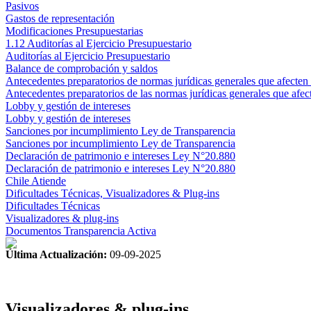
Pasivos
Gastos de representación
Modificaciones Presupuestarias
1.12 Auditorías al Ejercicio Presupuestario
Auditorías al Ejercicio Presupuestario
Balance de comprobación y saldos
Antecedentes preparatorios de normas jurídicas generales que afecte
Antecedentes preparatorios de las normas jurídicas generales que af
Lobby y gestión de intereses
Lobby y gestión de intereses
Sanciones por incumplimiento Ley de Transparencia
Sanciones por incumplimiento Ley de Transparencia
Declaración de patrimonio e intereses Ley N°20.880
Declaración de patrimonio e intereses Ley N°20.880
Chile Atiende
Dificultades Técnicas, Visualizadores & Plug-ins
Dificultades Técnicas
Visualizadores & plug-ins
Documentos Transparencia Activa
Última Actualización:
09-09-2025
Visualizadores & plug-ins